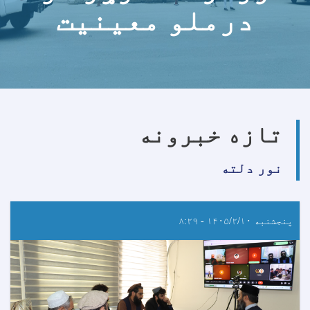
درملو معینیت
تازه خبرونه
نور دلته
پنجشنبه ۱۴۰۵/۲/۱۰ - ۸:۲۹