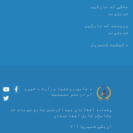
مخکې له مارکیټ
خدمتونه
وروسته له مارکیټ
خدمتونه
د کیفیت کنټرول
Youtube
Facebook
د عامي روغتیا وزارت د خوړو
او درملو معینیت
Twitter
پته:ده افغانان عبدالرحمن جامع جومات ته
مخامخ، کابل افغانستان
اړیکې شمیرې: ۷۰۱