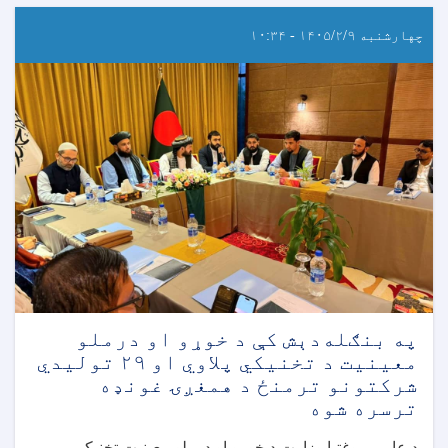
چهارشنبه ۱۴۰۵/۲/۹ - ۱۰:۳۴
په بنګله‌دېش کې د خوړو او درملو
معینیت د تخنیکي پلاوي او ۲۹ تولیدي
شرکتونو ترمنځ د همغږۍ غونډه
ترسره شوه
د عامې روغتیا وزارت د خوړو او درملو معینیت تخنیکي