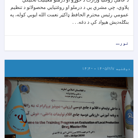
پلاوي، چې مشري یې د درملو او روغتیايي محصولاتو د تنظیم
عمومي رئیس محترم الحافظ ډاکټر نعمت الله ایوبي کوله، په
بنګله‌دېش هېواد کې د دغه. . .
نور...
دوشنبه ۱۴۰۵/۲/۷ - ۱۴:۴۰