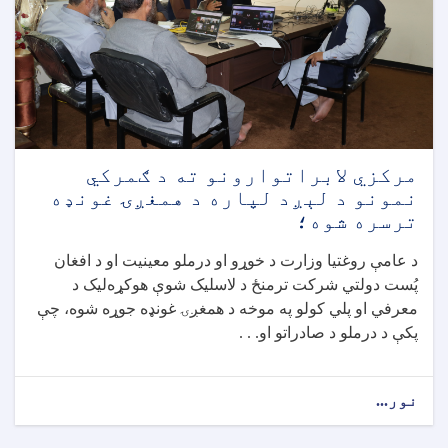
مرکزي لابراتوارونو ته د ګمرکي
نمونو د لېږد لپاره د همغږۍ غونډه
ترسره شوه؛
د عامې روغتیا وزارت د خوړو او درملو معینیت او د افغان
پُست دولتي شرکت ترمنځ د لاسلیک شوې هوکړه‌لیک د
معرفي او پلي کولو په موخه د همغږۍ غونډه جوړه شوه، چې
پکې د درملو د صادراتو او. . .
نور...