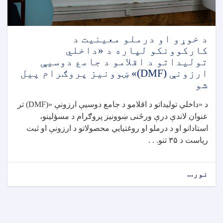
د خوړو او درملو معینیت د
کارکوونکو لپاره د «داخلي
تولیداتو د اقلامو د جامع دوسیې
ارزونې (DMF)» ښوونیز پروګرام پیل
شو
د «داخلي تولیداتو د اقلامو د جامع دوسیې ارزونې
(DMF)»
تر
عنوان لاندې درې ورځنی ښوونیز پروګرام د مسؤلینو،
استادانو او د درملو او روغتیايي محصولاتو د ارزونې او ثبت
ریاست د
۳۵
تنو. . .
نور...