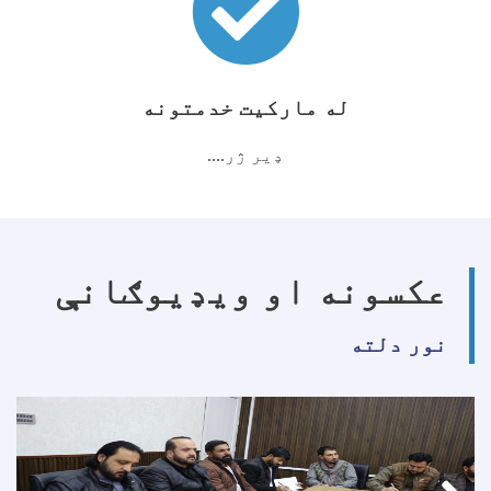
له مارکیت خدمتونه
ډیر ژر....
عکسونه او ویډیوګانې
نور دلته