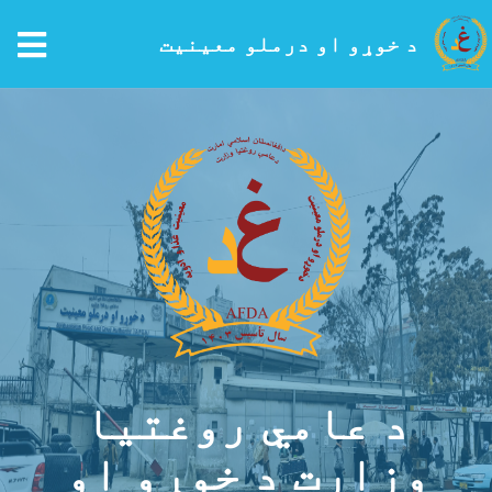
tion
د خوړو او درملو معینیت
اصلي
منځپانګه
دانګل
د عامي روغتیا
وزارت د خوړو او