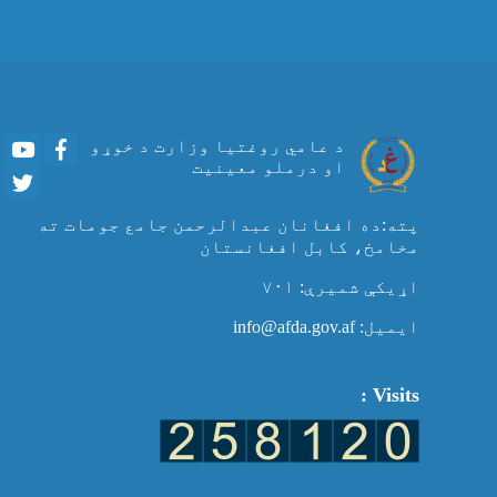
Youtube
Facebook
د عامي روغتیا وزارت د خوړو
او درملو معینیت
Twitter
پته:ده افغانان عبدالرحمن جامع جومات ته
مخامخ، کابل افغانستان
اړیکې شمیرې: ۷۰۱
ایمیل: info@afda.gov.af
Visits :