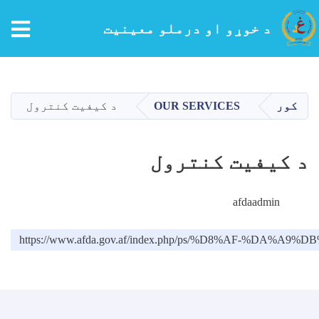
tion
د خوړو او درملو معینیت
اصلي
منځپانګه
دانګل
کور
OUR SERVICES
د کیفیت کنترول
د کیفیت کنترول
afdaadmin
https://www.afda.gov.af/index.php/ps/%D8%AF-