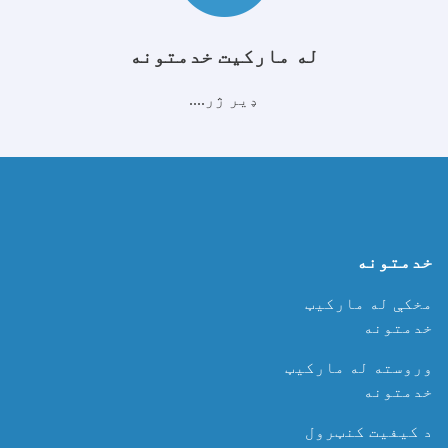
له مارکیت خدمتونه
ډیر ژر....
خدمتونه
مخکې له مارکیټ
خدمتونه
وروسته له مارکیټ
خدمتونه
د کیفیت کنټرول