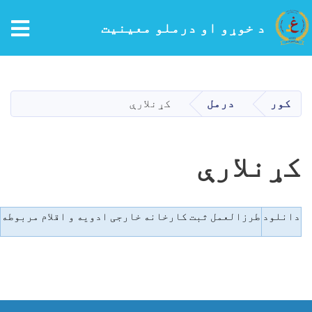
tion
د خوړو او درملو معینیت
اصلي
منځپانګه
دانګل
کور
درمل
کړنلارې
کړنلارې
دانلود
طرزالعمل ثبت کارخانه خارجی ادویه و اقلام مربوطه