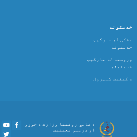
خدمتونه
مخکې له مارکیټ
خدمتونه
وروسته له مارکیټ
خدمتونه
د کیفیت کنټرول
Youtube
Facebook
د عامي روغتیا وزارت د خوړو
او درملو معینیت
Twitter