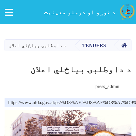
tion
د خوړو او درملو معینیت
اصلي
منځپانګه
دانګل
کور
TENDERS
د داوطلبۍ بیاځلي اعلان
د داوطلبۍ بیاځلي اعلان
press_admin
https://www.afda.gov.af/ps/%D8%AF-%D8%AF%D