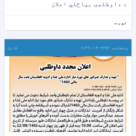
د داوطلبۍ بیاځلي اعلان
نور...
پنجشنبه ۱۴۰۲/۹/۲ - ۸:۳۹
کابل