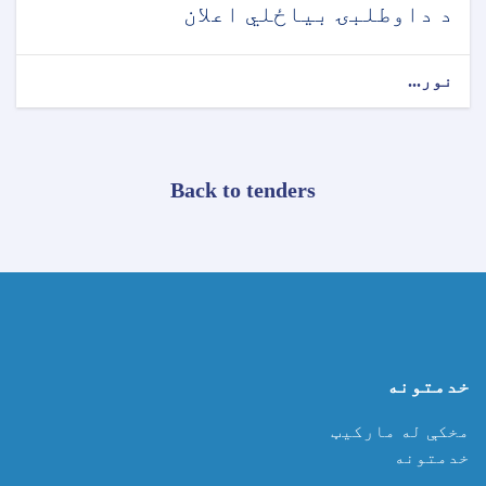
د داوطلبۍ بیاځلي اعلان
نور...
Back to tenders
خدمتونه
مخکې له مارکیټ
خدمتونه