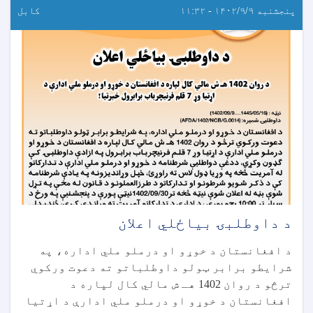
پنجشنبه ۱۴۰۲/۹/۹ - ۱۱:۳۲
کابل
د داوطلبۍ بیاځلي اعلان
د افغانستان د خوړو او درملو ملي اداره، په
شرایطو برابر ټولو داوطلباتو ته دعوت ورکوي
ترڅو د روان 1402 هـ ش مالي کال لپاره د
افغانستان د خوړو او درملو ملي ادارې د اړتیا