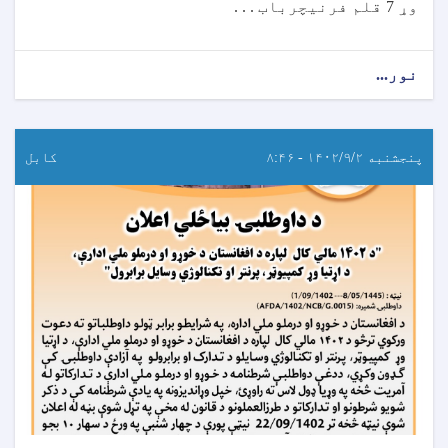
وړ
7
قلم فرنیچرباب . . .
نور...
پنجشنبه ۱۴۰۲/۹/۲ - ۸:۴۶
کابل