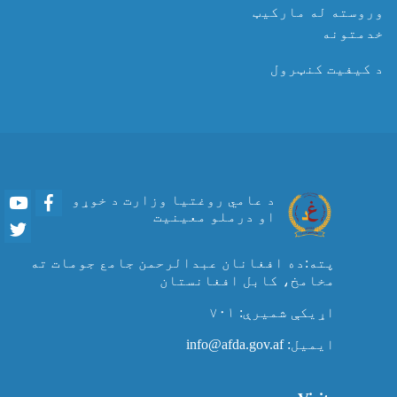
وروسته له مارکیټ
خدمتونه
د کیفیت کنټرول
Youtube
Facebook
د عامي روغتیا وزارت د خوړو
او درملو معینیت
Twitter
پته:ده افغانان عبدالرحمن جامع جومات ته
مخامخ، کابل افغانستان
اړیکې شمیرې: ۷۰۱
ایمیل: info@afda.gov.af