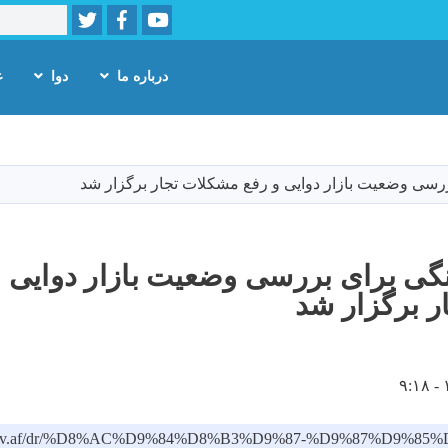
Twitter
Facebook
Youtube
Search
ارکيت
درباره ما
دوا
غ
Skip
to
main
رسی وضعیت بازار دوایی و رفع مشکلات تجار برگزار شد
content
ی برای بررسی وضعیت بازار دوایی و
 برگزار شد
afda.gov.af/dr/%D8%AC%D9%84%D8%B3%D9%87-%D9