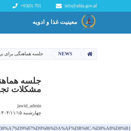
+93(0) 701
info@afda.gov.af
رياست انسجام خدمات قبل از م
معینیت غذا و ادویه
صفحه اصلی
NEWS
جلسه هماهنگی برای بر
جلسه هماهنگ
مشکلات تجار
jawid_admin
چهارشنبه ۱۴۰۴/۱۱/۱۵ - ۹:۱۸
%87%D9%85%D8%A7%D9%87%D9%86%DA%AF%DB%8C-%D8