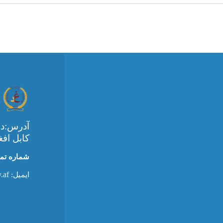
آدرس:ده
کابل افغ
شماره تماس
.af
ایمیل: