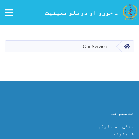
tion
د خوړو او درملو معینیت
اصلي
منځپانګه
دانګل
کور
Our Services
خدمتونه
مخکې له مارکیټ
خدمتونه