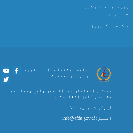
وروسته له مارکیټ
خدمتونه
د کیفیت کنټرول
Youtube
Facebook
د عامي روغتیا وزارت د خوړو
او درملو معینیت
Twitter
پته:ده افغانان عبدالرحمن جامع جومات ته
مخامخ، کابل افغانستان
اړیکې شمیرې: ۷۰۱
ایمیل: info@afda.gov.af